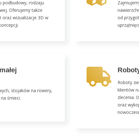
u podbudowy, rodzaju
Zajmujem
owej. Oferujemy także
nawierzchn
0 oraz wizualizacje 3D w
od przygot
oncepcji.
uprzątnięc
małej
Roboty
Roboty zi
klientów n
ych, stojaków na rowery,
zlecenia. 
 na śmieci.
oraz wykop
nowoczesn