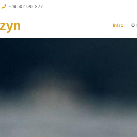
+48 502-692-877
szyn
Intro
O 