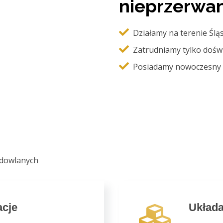
nieprzerwani
Działamy na terenie Ślą
Zatrudniamy tylko dośw
Posiadamy nowoczesny s
udowlanych
acje
Układa