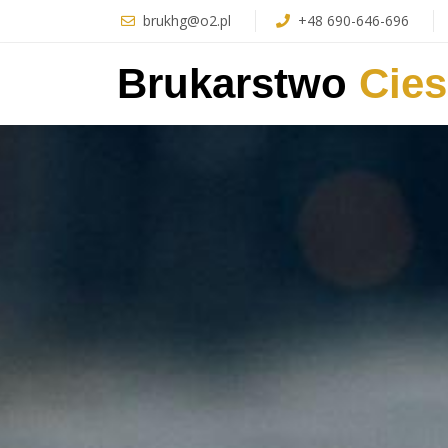
brukhg@o2.pl
+48 690-646-696
Brukarstwo
Cie